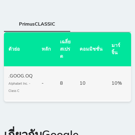
PrimusCLASSIC
เฉลี่ย
มาร์
ข
ตัวย่อ
หลัก
สเปร
คอมมิชชั่น
จิ้น
ส
ด
.GOOG.OQ
-
8
10
10%
1
Alphabet Inc. -
Class C