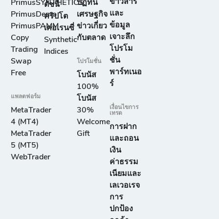
ข่าวสาร
PrimusSYNTHETICS
ปฏิทิน
ดัชนี
และ
PrimusDemo
เศรษฐกิจ
คริปโต
ข้อมูล
PrimusPAMM
ข่าวเกี่ยว
เคอเรนซี่
เจาะลึก
Copy
กับตลาด
Synthetic
โปรโม
Trading
Indices
ชั่น
Swap
โปรโมชั่น
พาร์ทเนอ
Free
โบนัส
ร์
100%
แพลตฟอร์ม
โบนัส
เงื่อนไขการ
MetaTrader
30%
เทรด
4 (MT4)
Welcome
การฝาก
MetaTrader
Gift
และถอน
5 (MT5)
เงิน
WebTrader
ค่าธรรม
เนียมและ
เลเวอเรจ
การ
ปกป้อง