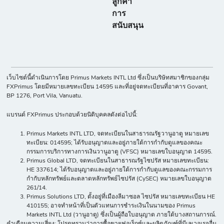
ลูกค้า
การ
สนับสนุน
เว็บไซต์นี้ดำเนินการโดย Primus Markets INTL Ltd ซึ่งเป็นบริษัทสมาชิกของกลุ่ม
FXPrimus โดยมีหมายเลขทะเบียน 14595 และที่อยู่จดทะเบียนที่อาคาร Govant,
BP 1276, Port Vila, Vanuatu.
แบรนด์ FXPrimus ประกอบด้วยนิติบุคคลดังต่อไปนี้:
Primus Markets INTL LTD, จดทะเบียนในสาธารณรัฐวานูอาตู หมายเลข
ทะเบียน: 014595; ได้รับอนุญาตและอยู่ภายใต้การกำกับดูแลของคณะ
กรรมการบริการทางการเงินวานูอาตู (VFSC) หมายเลขใบอนุญาต 14595.
Primus Global LTD, จดทะเบียนในสาธารณรัฐไซปรัส หมายเลขทะเบียน:
HE 337614; ได้รับอนุญาตและอยู่ภายใต้การกำกับดูแลของคณะกรรมการ
กำกับหลักทรัพย์และตลาดหลักทรัพย์ไซปรัส (CySEC) หมายเลขใบอนุญาต
261/14.
Primus Solutions LTD, ตั้งอยู่ที่เมืองลีมาซอล ไซปรัส หมายเลขทะเบียน HE
410155; อาจทำหน้าที่เป็นตัวแทนการชำระเงินในนามของ Primus
Markets INTL Ltd (วานูอาตู) ซึ่งเป็นผู้ถือใบอนุญาต ภายใต้บางสถานการณ์.