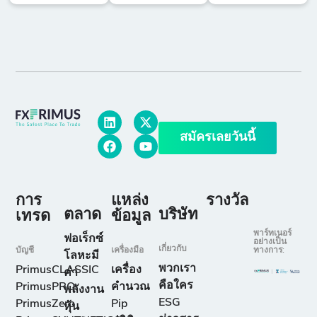
สมัครเลยวันนี้
การ
แหล่ง
รางวัล
ตลาด
บริษัท
เทรด
ข้อมูล
พาร์ทเนอร์
ฟอเร็กซ์
อย่างเป็น
เกี่ยวกับ
บัญชี
เครื่องมือ
ทางการ:
โลหะมี
พวกเรา
PrimusCLASSIC
เครื่อง
ค่า
คือใคร
PrimusPRO
คำนวณ
พลังงาน
ESG
PrimusZero
Pip
หุ้น