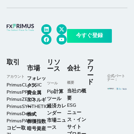
今すぐ登録
取引
リソ
ア
市場
会社
ース
ワ
ー
公式パート
アカウント
フォレッ
ナー：
ド
概要
ツール
PrimusCLASSIC
クス
当社の概
Pip計算
PrimusPRO
貴金属
要
ツール
PrimusZERO
エネルギ
ESG
経済カレ
PrimusSYNTHETICS
ー
ニュー
ンダー
PrimusDemo
株式
ス・イン
市場ニュ
PrimusPAMM
株価指数
サイト
ース
コピー取
暗号資産