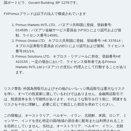
国ポートビラ、Govant Building, BP 1276です。
FXPrimusブランドは以下の法人で構成されています:
Primus Markets INTL LTD、バヌアツ共和国に登録、登録番号:
014595；バヌアツ金融サービス委員会 (VFSC) により認可および規
制、ライセンス番号14595。
Primus Global LTD、キプロス共和国に登録、登録番号: HE 337614；
キプロス証券取引委員会 (CySEC) により認可および規制、ライセンス
番号261/14。
Primus Solutions LTD、キプロス・リマソールに所在、登録番号HE
410155；一定の場合において、ライセンス保有者であるPrimus
Markets INTL Ltd (バヌアツ) の支払い代理人として行動することがあり
ます。
リスク警告: 外国為替取引およびその他のレバレッジ商品取引は重大なリスク
を伴い、すべての投資家に適しているわけではありません。金融商品取引で
は、投資資本を失う可能性があります。そのような取引を行う前に、関連する
リスクを十分に理解し、必要に応じて独立した助言を求めてください。
この情報は、オーストラリア、ベルギー、イラン、北朝鮮、米国、ロシア、ミ
ャンマー、インドを含む特定の国/地域の居住者に配布または利用されること
を目的としていません。当社は、オーストラリア、ベルギー、イラン、北朝