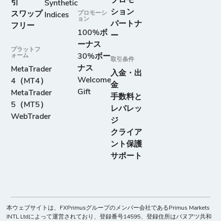
プロモー
引
Synthetic
ション
スワップ
プロモーシ
Indices
ョン
パートナ
フリー
100%ボ
ー
ーナス
プラットフ
ォーム
30%ボー
取引条件
ナス
MetaTrader
入金・出
Welcome
4（MT4）
金
Gift
MetaTrader
手数料と
5（MT5）
レバレッ
WebTrader
ジ
クライア
ント保護
サポート
本ウェブサイトは、FXPrimusグループのメンバー会社であるPrimus Markets
INTL Ltdによって運営されており、登録番号14595、登録住所はバヌアツ共和