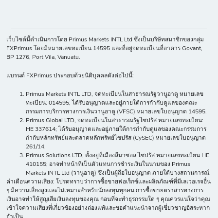
เว็บไซต์นี้ดำเนินการโดย Primus Markets INTL Ltd ซึ่งเป็นบริษัทสมาชิกของกลุ่ม
FXPrimus โดยมีหมายเลขทะเบียน 14595 และที่อยู่จดทะเบียนที่อาคาร Govant,
BP 1276, Port Vila, Vanuatu.
แบรนด์ FXPrimus ประกอบด้วยนิติบุคคลดังต่อไปนี้:
Primus Markets INTL LTD, จดทะเบียนในสาธารณรัฐวานูอาตู หมายเลข
ทะเบียน: 014595; ได้รับอนุญาตและอยู่ภายใต้การกำกับดูแลของคณะ
กรรมการบริการทางการเงินวานูอาตู (VFSC) หมายเลขใบอนุญาต 14595.
Primus Global LTD, จดทะเบียนในสาธารณรัฐไซปรัส หมายเลขทะเบียน:
HE 337614; ได้รับอนุญาตและอยู่ภายใต้การกำกับดูแลของคณะกรรมการ
กำกับหลักทรัพย์และตลาดหลักทรัพย์ไซปรัส (CySEC) หมายเลขใบอนุญาต
261/14.
Primus Solutions LTD, ตั้งอยู่ที่เมืองลีมาซอล ไซปรัส หมายเลขทะเบียน HE
410155; อาจทำหน้าที่เป็นตัวแทนการชำระเงินในนามของ Primus
Markets INTL Ltd (วานูอาตู) ซึ่งเป็นผู้ถือใบอนุญาต ภายใต้บางสถานการณ์.
คำเตือนความเสี่ยง: โปรดทราบว่าการซื้อขายฟอเร็กซ์และผลิตภัณฑ์ที่มีเลเวอเรจอื่น
ๆ มีความเสี่ยงสูงและไม่เหมาะสำหรับนักลงทุนทุกคน การซื้อขายตราสารทางการ
เงินอาจทำให้สูญเสียเงินลงทุนของคุณ ก่อนที่จะทำธุรกรรมใด ๆ คุณควรแน่ใจว่าคุณ
เข้าใจความเสี่ยงที่เกี่ยวข้องอย่างถ่องแท้และขอคำแนะนำจากผู้เชี่ยวชาญอิสระหาก
จำเป็น.