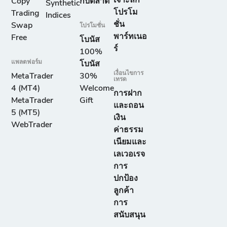
เจาะลึก
Copy
กับตลาด
Synthetic
โปรโม
Trading
Indices
ชั่น
Swap
โปรโมชั่น
พาร์ทเนอ
Free
โบนัส
ร์
100%
แพลตฟอร์ม
โบนัส
เงื่อนไขการ
MetaTrader
30%
เทรด
4 (MT4)
Welcome
การฝาก
MetaTrader
Gift
และถอน
5 (MT5)
เงิน
WebTrader
ค่าธรรม
เนียมและ
เลเวอเรจ
การ
ปกป้อง
ลูกค้า
การ
สนับสนุน