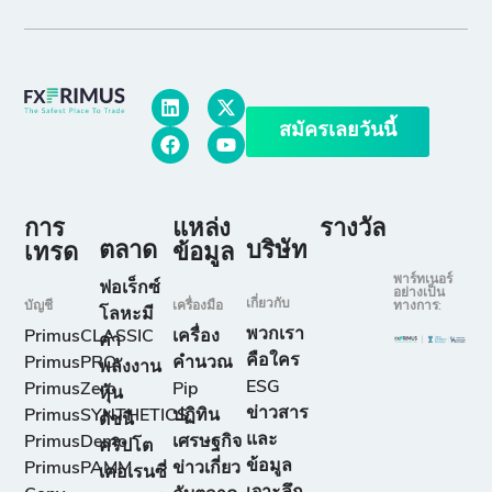
สมัครเลยวันนี้
การ
แหล่ง
รางวัล
ตลาด
บริษัท
เทรด
ข้อมูล
พาร์ทเนอร์
ฟอเร็กซ์
อย่างเป็น
เกี่ยวกับ
บัญชี
เครื่องมือ
ทางการ:
โลหะมี
พวกเรา
PrimusCLASSIC
เครื่อง
ค่า
คือใคร
PrimusPRO
คำนวณ
พลังงาน
ESG
PrimusZero
Pip
หุ้น
ข่าวสาร
PrimusSYNTHETICS
ปฏิทิน
ดัชนี
และ
PrimusDemo
เศรษฐกิจ
คริปโต
ข้อมูล
PrimusPAMM
ข่าวเกี่ยว
เคอเรนซี่