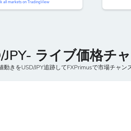
k all markets on TradingView
D/JPY- ライブ価格チ
動きをUSD/JPY追跡してFXPrimusで市場チャ