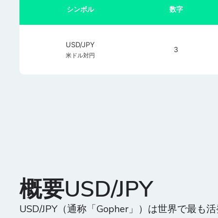
シンボル
数字
USD/JPY
3
米ドル対円
概要USD/JPY
USD/JPY（通称「Gopher」）は世界で