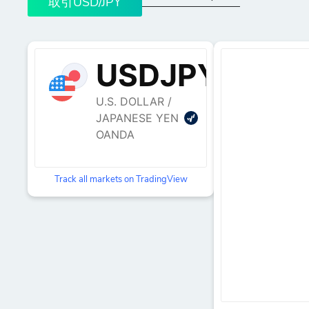
取引USD/JPY
Track all markets on TradingView