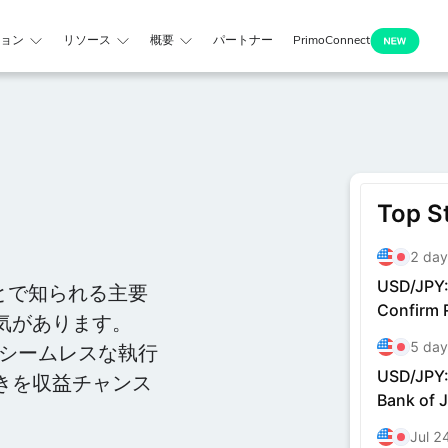
ョン
リソース
概要
パートナー
PrimoConnect
ことで知られる主要
気があります。
、シームレスな執行
きを収益チャンス