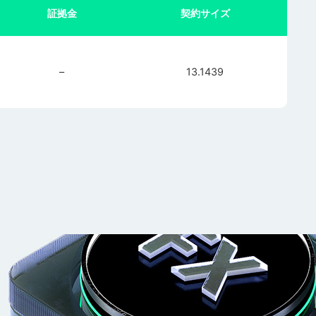
証拠金
契約サイズ
–
13.1439