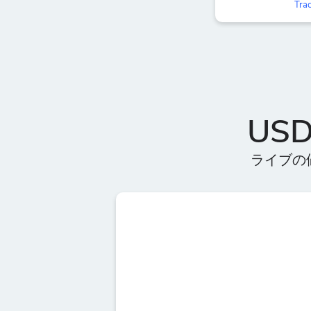
Trac
US
ライブの値