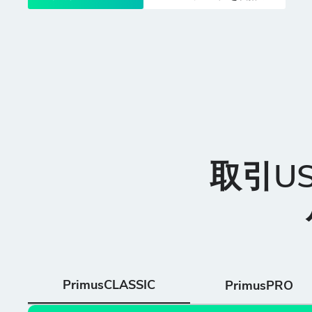
取引U
PrimusCLASSIC
PrimusPRO