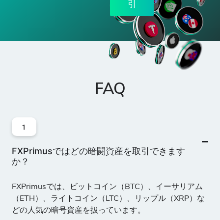
引
UNI/USD
-
18
10
50%
1000
ユニスワップ対
米ドル
VET/USD
FAQ
-
151
10
50%
10000
ヴィチェーン対
米ドル
1
WAV/USD
-
17
10
50%
100
ウェーブス対米
FXPrimusではどの暗闘資産を取引できます
ドル
か？
XEM/USD
FXPrimusでは、ビットコイン（BTC）、イーサリアム
-
18
10
50%
10000
（ETH）、ライトコイン（LTC）、リップル（XRP）な
ネームコイン対
どの人気の暗号資産を扱っています。
米ドル