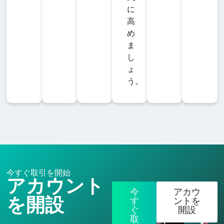
に
対米ドル
高
め
SNX/USD
ま
シンセティック
し
-
151
10
50%
100
ス・ネットワー
ょ
ク対米ドル
う。
SOL/USD
-
151
10
50%
1
ソラナ対米ドル
THT/USD
-
18
10
50%
1000
シータ対米ドル
今すぐ取引を開始
アカウント
今
アカウ
TRX/USD
を開設
す
ントを
-
25
10
50%
100000
ぐ
開設
トロン対米ドル
取