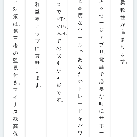
と
メ
ィ
柔
イオス対米ドル
利
ス
高
ッ
対
軟
益
で
度
セ
策
性
率
MT4、
な
ー
ETH/USD
は、
が
ア
MT5、
ツ
ジ
-
1410
10
50%
1
第
イーサリアム対
高
ッ
WebTrader
ー
ア
三
米ドル
ま
プ
で
ル
プ
者
り
に
の
で、
リ、
の
ま
貢
取
FTM/USD
あ
電
監
す。
献
引
-
151
10
50%
100
ファントム対米
な
話
視
し
が
ドル
た
で
付
ま
可
の
必
き。
す。
能
ト
要
マ
LNK/USD
で
-
158
10
50%
100
レ
な
イ
す。
リンク対米ドル
ー
時
ナ
ド
に
ス
を
サ
残
LTC/USD
パ
ポ
高
-
170
10
50%
10
ライトコイン対
ワ
ー
保
米ドル