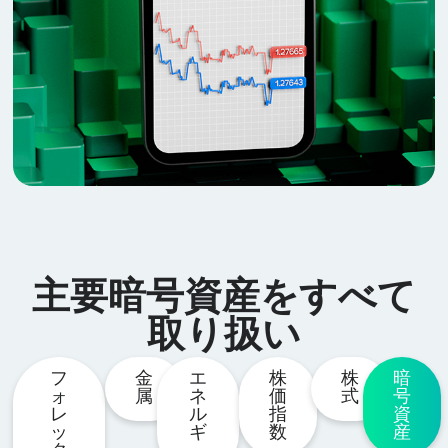
主要暗号資産をすべて
取り扱い
フ
金
エ
株
株
暗
ォ
属
ネ
価
式
号
レ
ル
指
資
ッ
ギ
数
産