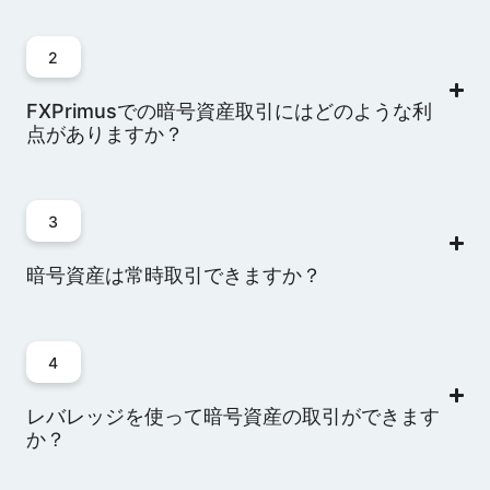
XLM/USD
2
-
160
10
50%
10000
ステラルーメン
対米ドル
FXPrimusでの暗号資産取引にはどのような利
点がありますか？
XMR/USD
-
23
10
50%
100
モネロ対米ドル
3
XRP/USD
暗号資産は常時取引できますか？
-
17
10
50%
10000
リップル対米ド
ル
4
XTZ/USD
-
17
10
50%
1000
レバレッジを使って暗号資産の取引ができます
テゾス対米ドル
か？