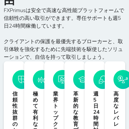
由
ビットコイン・
-
3
10
50%
10
キャッシュSV
FXPrimusは安全で高速な高性能プラットフォームで
対米ドル
信頼性の高い取引ができます。専任サポートも週5
日24時間稼働しています。
BITCOIN
-
1726
10
20%
1
クライアントの保護を最優先するブローカーと、取
ビットコイン
引体験を強化するために先端技術を駆使したソリュ
ーションで、自信を持って取引しましょう。
CHZ/USD
-
3
10
50%
100000
チリーズ対米ド
ル
CKE/USD
信
極
業
革
週
高
-
17
10
50%
100
パンケーキスワ
頼
め
界
新
5
度
性
て
ト
的
日
な
ップ対米ドル
抜
有
ッ
な
24
レ
群
利
プ
教
時
バ
の
な
ク
育
間
レ
DOG/USD