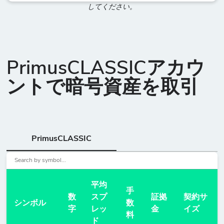
してください。
PrimusCLASSICアカウ
ントで暗号資産を取引
PrimusCLASSIC
平均
手
数
スプ
証拠
契約サ
シンボル
数
字
レッ
金
イズ
料
ド