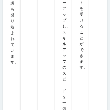
ー
ト
護
ア
を
も
MNA/USD
ッ
受
盛
-
152
10
50%
100
プ
け
ディセントララ
り
し、
る
ンド対米ドル
込
ス
こ
ま
キ
と
れ
MTC/USD
ル
が
て
ポリゴン
ア
で
-
17
10
50%
1000
い
（MATIC）対米
ッ
き
ま
ドル
プ
ま
す。
の
す。
ス
ONE/USD
ピ
-
17
10
50%
100000
ハーモニー対米
ー
ドル
ド
を
SND/USD
一
-
1501
10
50%
100
気
サンドボックス