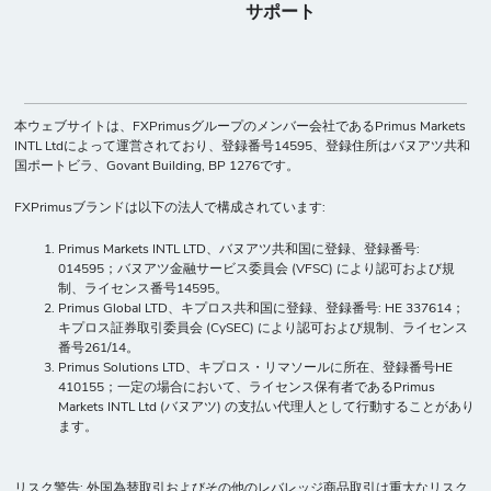
サポート
本ウェブサイトは、FXPrimusグループのメンバー会社であるPrimus Markets
INTL Ltdによって運営されており、登録番号14595、登録住所はバヌアツ共和
国ポートビラ、Govant Building, BP 1276です。
FXPrimusブランドは以下の法人で構成されています:
Primus Markets INTL LTD、バヌアツ共和国に登録、登録番号:
014595；バヌアツ金融サービス委員会 (VFSC) により認可および規
制、ライセンス番号14595。
Primus Global LTD、キプロス共和国に登録、登録番号: HE 337614；
キプロス証券取引委員会 (CySEC) により認可および規制、ライセンス
番号261/14。
Primus Solutions LTD、キプロス・リマソールに所在、登録番号HE
410155；一定の場合において、ライセンス保有者であるPrimus
Markets INTL Ltd (バヌアツ) の支払い代理人として行動することがあり
ます。
リスク警告: 外国為替取引およびその他のレバレッジ商品取引は重大なリスク