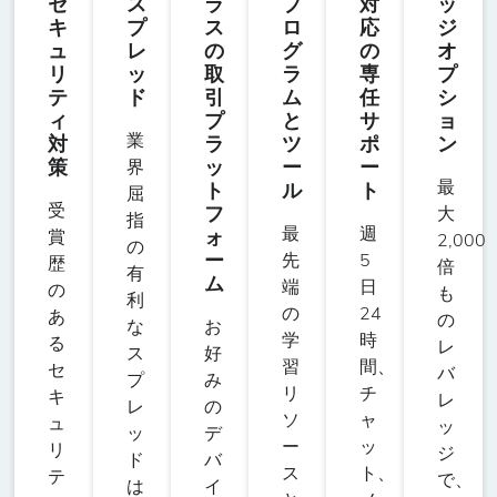
セ
ス
ラ
プ
対
ッ
-
3
10
50%
100000
ドージコイン対
キ
プ
ス
ロ
応
ジ
米ドル
ュ
レ
の
グ
の
オ
リ
ッ
取
ラ
専
プ
テ
ド
引
ム
任
シ
DOT/USD
ィ
プ
と
サ
ョ
-
151
10
50%
100
ポルカドット対
業
対
ラ
ツ
ポ
ン
米ドル
策
ッ
ー
ー
界
最
ト
ル
ト
屈
受
フ
大
指
DSH/USD
最
週
ォ
賞
2,000
の
-
151
10
50%
10
ー
先
5
ダッシュ対米ド
歴
倍
有
ム
端
日
ル
の
も
利
の
24
あ
の
な
お
学
時
る
レ
ス
好
ENJ/USD
習
間、
セ
バ
プ
み
-
151
10
50%
100
エンジンコイン
リ
チ
キ
レ
レ
の
対米ドル
ソ
ャ
ュ
ッ
ッ
デ
ー
ッ
リ
ジ
ド
バ
ス
ト、
テ
で、
EOS/USD
は
イ
-
17
10
50%
1000