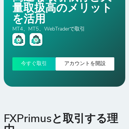
量取扱高のメリット
AVX/USD
を活用
-
17
10
50%
100
アバランチ対米
ドル
MT4、MT5、WebTraderで取引
AXS/USD
アクシー・イン
-
151
10
50%
10
フィニティ対米
今すぐ取引
アカウントを開設
ドル
BCH/USD
ビットコイン・
-
157
10
50%
10
キャッシュ対米
ドル
FXPrimusと取引する理
BSV/USD