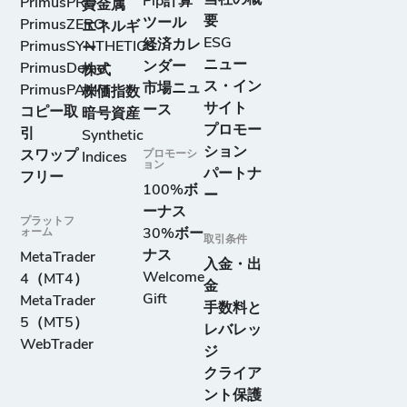
Pip計算
PrimusPRO
貴金属
要
ツール
PrimusZERO
エネルギ
ESG
経済カレ
PrimusSYNTHETICS
ー
ニュー
ンダー
PrimusDemo
株式
ス・イン
市場ニュ
PrimusPAMM
株価指数
サイト
ース
コピー取
暗号資産
プロモー
引
Synthetic
ション
スワップ
プロモーシ
Indices
ョン
パートナ
フリー
100%ボ
ー
ーナス
プラットフ
ォーム
30%ボー
取引条件
ナス
MetaTrader
入金・出
Welcome
4（MT4）
金
Gift
MetaTrader
手数料と
5（MT5）
レバレッ
WebTrader
ジ
クライア
ント保護