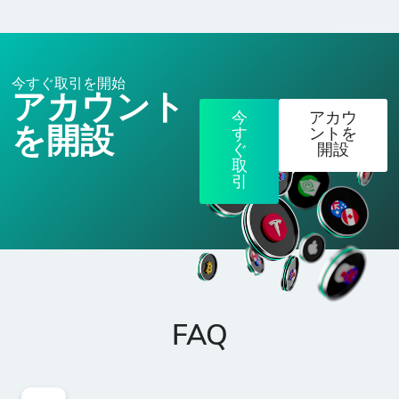
今すぐ取引を開始
アカウント
今
アカウ
を開設
す
ントを
ぐ
開設
取
引
FAQ