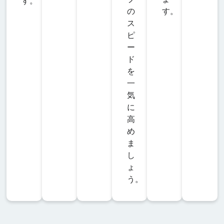
す。
の
す。
ス
ピ
ー
ド
を
一
気
に
高
め
ま
し
ょ
う。