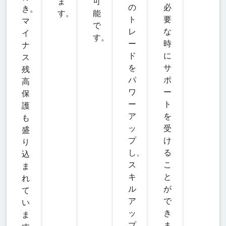
ま
可
の
必
き。
す。
能
ト
要
マ
で
レ
な
イ
す。
ー
時
ナ
ド
に
ス
を
サ
残
パ
ポ
高
ワ
ー
保
ー
ト
護
ア
を
も
ッ
受
盛
プ
け
り
し、
る
込
ス
こ
ま
キ
と
れ
ル
が
て
ア
で
い
ッ
き
ま
プ
ま