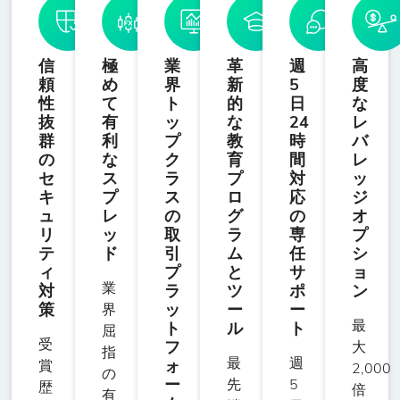
信
極
業
革
週
高
頼
め
界
新
5
度
性
て
ト
的
日
な
抜
有
ッ
な
24
レ
群
利
プ
教
時
バ
の
な
ク
育
間
レ
セ
ス
ラ
プ
対
ッ
キ
プ
ス
ロ
応
ジ
ュ
レ
の
グ
の
オ
リ
ッ
取
ラ
専
プ
テ
ド
引
ム
任
シ
ィ
プ
と
サ
ョ
業
対
ラ
ツ
ポ
ン
策
ッ
ー
ー
界
最
ト
ル
ト
屈
受
フ
大
指
最
週
ォ
賞
2,000
の
ー
先
5
歴
倍
有