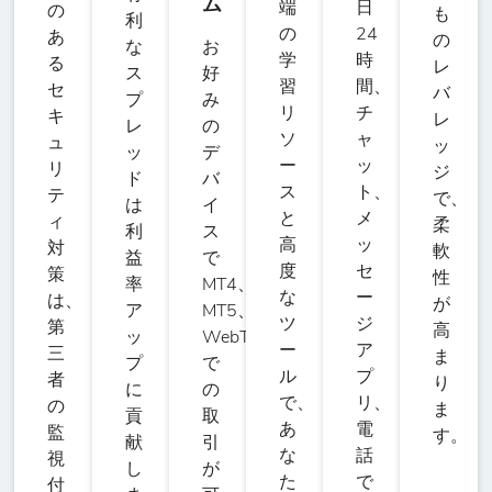
ム
端
日
の
も
利
の
24
あ
の
な
お
学
時
る
レ
ス
好
習
間、
セ
バ
プ
み
リ
チ
キ
レ
レ
の
ソ
ャ
ュ
ッ
ッ
デ
ー
ッ
リ
ジ
ド
バ
ス
ト、
テ
で、
は
イ
と
メ
ィ
柔
利
ス
高
ッ
対
軟
益
で
度
セ
策
性
率
MT4、
な
ー
は、
が
ア
MT5、
ツ
ジ
第
高
ッ
WebTrader
ー
ア
三
ま
プ
で
ル
プ
者
り
に
の
で、
リ、
の
ま
貢
取
あ
電
監
す。
献
引
な
話
視
し
が
た
で
付