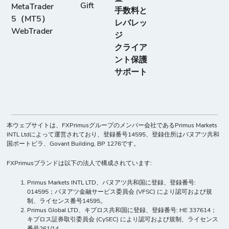
Gift
MetaTrader
手数料と
5（MT5）
レバレッ
WebTrader
ジ
クライア
ント保護
サポート
本ウェブサイトは、FXPrimusグループのメンバー会社であるPrimus Markets
INTL Ltdによって運営されており、登録番号14595、登録住所はバヌアツ共和
国ポートビラ、Govant Building, BP 1276です。
FXPrimusブランドは以下の法人で構成されています:
Primus Markets INTL LTD、バヌアツ共和国に登録、登録番号:
014595；バヌアツ金融サービス委員会 (VFSC) により認可および規
制、ライセンス番号14595。
Primus Global LTD、キプロス共和国に登録、登録番号: HE 337614；
キプロス証券取引委員会 (CySEC) により認可および規制、ライセンス
番号261/14。