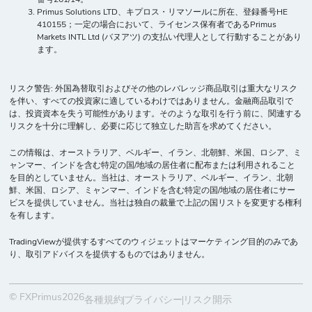
Primus Solutions LTD、キプロス・リマソールに所在、登録番号HE
410155；一定の場合において、ライセンス保有者であるPrimus
Markets INTL Ltd (バヌアツ) の支払い代理人として行動することがあり
ます。
リスク警告: 外国為替取引およびその他のレバレッジ商品取引は重大なリスク
を伴い、すべての投資家に適しているわけではありません。金融商品取引で
は、投資資本を失う可能性があります。そのような取引を行う前に、関連する
リスクを十分に理解し、必要に応じて独立した助言を求めてください。
この情報は、オーストラリア、ベルギー、イラン、北朝鮮、米国、ロシア、ミ
ャンマー、インドを含む特定の国/地域の居住者に配布または利用されること
を目的としていません。当社は、オーストラリア、ベルギー、イラン、北朝
鮮、米国、ロシア、ミャンマー、インドを含む特定の国/地域の居住者にサー
ビスを提供していません。当社は独自の裁量で上記の国リストを変更する権利
を有します。
TradingViewが提供するすべてのウィジェットはマーケティング目的のみであ
り、取引アドバイスを提供するものではありません。
© FXPrimus2026
各種規約
プライバシー
リスク開示