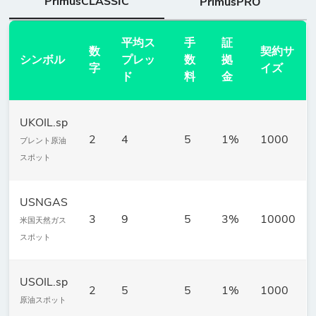
PrimusCLASSIC
PrimusPRO
平均ス
手
証
数
契約サ
シンボル
プレッ
数
拠
字
イズ
ド
料
金
UKOIL.sp
2
4
5
1%
1000
ブレント原油
スポット
USNGAS
3
9
5
3%
10000
米国天然ガス
スポット
USOIL.sp
2
5
5
1%
1000
原油スポット