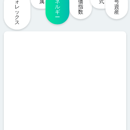
ォ
属
ネ
価
式
号
レ
ル
指
資
ッ
ギ
数
産
ク
ー
ス