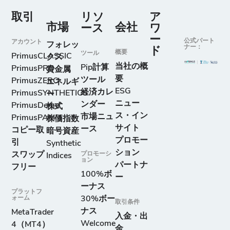
取引
リソ
ア
市場
会社
ース
ワ
ー
公式パート
アカウント
フォレッ
ナー：
ド
概要
ツール
PrimusCLASSIC
クス
当社の概
Pip計算
PrimusPRO
貴金属
要
ツール
PrimusZERO
エネルギ
ESG
経済カレ
PrimusSYNTHETICS
ー
ニュー
ンダー
PrimusDemo
株式
ス・イン
市場ニュ
PrimusPAMM
株価指数
サイト
ース
コピー取
暗号資産
プロモー
引
Synthetic
ション
スワップ
プロモーシ
Indices
ョン
パートナ
フリー
100%ボ
ー
ーナス
プラットフ
ォーム
30%ボー
取引条件
ナス
MetaTrader
入金・出
Welcome
4（MT4）
金