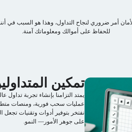
أمان أمر ضروري لنجاح التداول، وهذا هو السبب في أننا ق
للحفاظ على أموالك ومعلوماتك آمنة.
تمكين المتداول
عمليات سحب فورية، ومنصات متطورة مثل MT4 و MT5، وتدابير أما
نفتخر بتوفير أدوات وتقنيات تجعل التد
على جوهر الأمور— النمو.