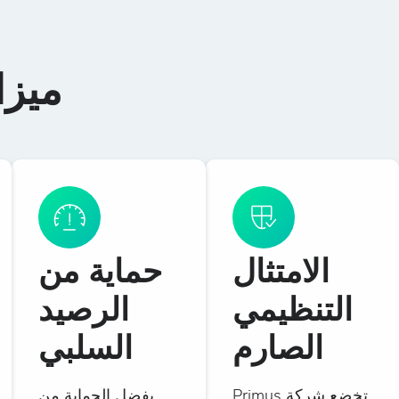
ميزا
الامتثال
حماية من
التنظيمي
الرصيد
الصارم
السلبي
تخضع شركة Primus
بفضل الحماية من