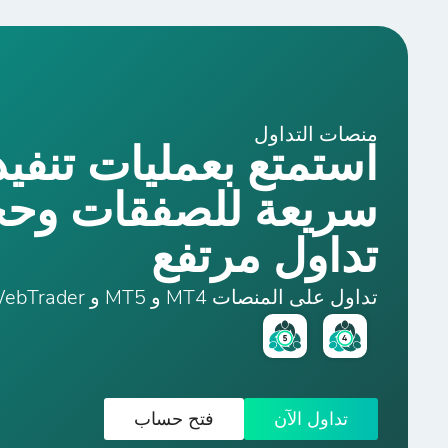
منصات التداول
استمتع بعمليات تنفيذ
سريعة للصفقات وح
تداول مرتفع
تداول على المنصات MT4 و MT5 و WebTrader
تداول الآن
فتح حساب