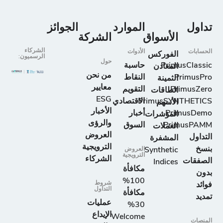
تداول
الموارد
الجوائز
الأسواق
الشركة
الشركاء
الحسابات
الأدوات
الفوركس
الرسميون:
حول
PrimusClassic
حاسبة
المعادن
من نحن
PrimusPro
النقاط
الثمينة
معايير
PrimusZero
التقويم
الطاقات
ESG
PrimusSYNTHETICS
الاقتصادي
الأسهم
الأخبار
PrimusDemo
أخبار
المؤشرات
والرؤى
PrimusPAMM
السوق
العملات
العروض
التداول
المشفرة
الترويجية
بنسخ
Synthetic
العروض
الترويجية
الشركاء
الصفقات
Indices
مكافأة
بدون
100%
شروط
فوائد
التداول
مكافأة
تمديد
عمليات
30%
الإيداع
Welcome
المنصات