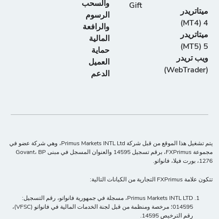
والسحب
Gift
ميتاتريدر
الرسوم
4 (MT4)
والرافعة
ميتاتريدر
المالية
5 (MT5)
حماية
ويب تريدر
العميل
(WebTrader)
الدعم
يتم تشغيل هذا الموقع من قبل شركة Primus Markets INTL Ltd، وهي شركة عضو في
مجموعة FXPrimus، برقم تسجيل 14595 والعنوان المسجل في مبنى Govant، BP
1276، بورت فيلا، فانواتو.
تتكون علامة FXPrimus التجارية من الكيانات التالية:
Primus Markets INTL LTD، مسجلة في جمهورية فانواتو، رقم التسجيل:
014595؛ مرخصة ومنظمة من قبل لجنة الخدمات المالية في فانواتو (VFSC)،
رقم الترخيص 14595.