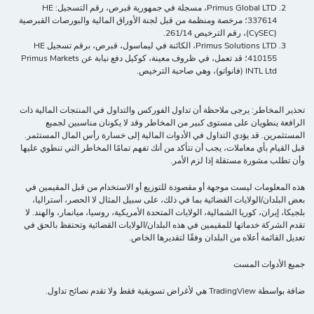
Primus Global LTD، مسجلة في جمهورية قبرص، رقم التسجيل: HE
337614؛ مرخصة ومنظمة من قبل لجنة الأوراق المالية والبورصات القبرصية
(CySEC)، رقم الترخيص 261/14.
Primus Solutions LTD، الكائنة في ليماسول، قبرص، برقم تسجيل HE
410155؛ قد تعمل، في ظروف معينة، كوكيل دفع نيابة عن Primus Markets
INTL Ltd (فانواتو)، وهي صاحبة الترخيص.
تحذير المخاطر: يرجى ملاحظة أن تداول الفوركس والتداول في المنتجات المالية ذات
الرافعة ينطويان على مستوى كبير من المخاطر وقد لا يكونان مناسبين لجميع
المستثمرين. قد يؤدي التداول في الأدوات المالية إلى خسارة رأس المال المستثمر.
قبل القيام بأي معاملات، يجب أن تتأكد من أنك تفهم تمامًا المخاطر التي تنطوي عليها
وأن تطلب مشورة مستقلة إذا لزم الأمر.
هذه المعلومات ليست موجهة أو مقصودة للتوزيع أو الاستخدام من قبل المقيمين في
بعض البلدان/الولايات القضائية بما في ذلك، على سبيل المثال لا الحصر، أستراليا،
بلجيكا، إيران، كوريا الشمالية، الولايات المتحدة الأمريكية، روسيا، ميانمار، والهند. لا
تقدم الشركة خدماتها للمقيمين في هذه البلدان/الولايات القضائية وتحتفظ بالحق في
تعديل القائمة أعلاه من البلدان وفقًا لتقديرها الخاص.
جميع الأدوات المست
ضافة بواسطة TradingView هي لأغراض تسويقية فقط ولا تقدم نصائح تداول.