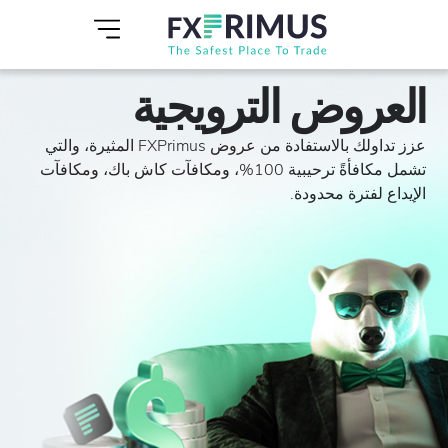
العروض الترويجية
عزز تداولك بالاستفادة من عروض FXPrimus المثيرة، والتي
تشمل مكافأةً ترحيبية 100%، ومكافآت كاش باك، ومكافآت
الإيداع لفترة محدودة.