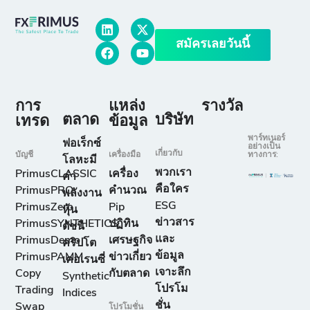
สมัครเลยวันนี้
การ
แหล่ง
รางวัล
ตลาด
บริษัท
เทรด
ข้อมูล
พาร์ทเนอร์
ฟอเร็กซ์
อย่างเป็น
เกี่ยวกับ
บัญชี
เครื่องมือ
ทางการ:
โลหะมี
พวกเรา
PrimusCLASSIC
เครื่อง
ค่า
คือใคร
PrimusPRO
คำนวณ
พลังงาน
ESG
PrimusZero
Pip
หุ้น
ข่าวสาร
PrimusSYNTHETICS
ปฏิทิน
ดัชนี
และ
PrimusDemo
เศรษฐกิจ
คริปโต
ข้อมูล
PrimusPAMM
ข่าวเกี่ยว
เคอเรนซี่
เจาะลึก
Copy
กับตลาด
Synthetic
โปรโม
Trading
Indices
ชั่น
Swap
โปรโมชั่น