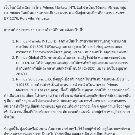
เว็บไซต์นี้ดำเนินการโดย Primus Markets INTL Ltd ซึ่งเป็นบริษัทสมาชิกของกลุ่ม
FXPrimus โดยมีหมายเลขทะเบียน 14595 และที่อยู่จดทะเบียนที่อาคาร Govant,
BP 1276, Port Vila, Vanuatu.
แบรนด์ FXPrimus ประกอบด้วยนิติบุคคลดังต่อไปนี้:
Primus Markets INTL LTD, จดทะเบียนในสาธารณรัฐวานูอาตู หมายเลข
ทะเบียน: 014595; ได้รับอนุญาตและอยู่ภายใต้การกำกับดูแลของคณะ
กรรมการบริการทางการเงินวานูอาตู (VFSC) หมายเลขใบอนุญาต 14595.
Primus Global LTD, จดทะเบียนในสาธารณรัฐไซปรัส หมายเลขทะเบียน:
HE 337614; ได้รับอนุญาตและอยู่ภายใต้การกำกับดูแลของคณะกรรมการ
กำกับหลักทรัพย์และตลาดหลักทรัพย์ไซปรัส (CySEC) หมายเลขใบอนุญาต
261/14.
Primus Solutions LTD, ตั้งอยู่ที่เมืองลีมาซอล ไซปรัส หมายเลขทะเบียน HE
410155; อาจทำหน้าที่เป็นตัวแทนการชำระเงินในนามของ Primus
Markets INTL Ltd (วานูอาตู) ซึ่งเป็นผู้ถือใบอนุญาต ภายใต้บางสถานการณ์.
คำเตือนความเสี่ยง: โปรดทราบว่าการซื้อขายฟอเร็กซ์และผลิตภัณฑ์ที่มีเลเวอเรจอื่น
ๆ มีความเสี่ยงสูงและไม่เหมาะสำหรับนักลงทุนทุกคน การซื้อขายตราสารทางการ
เงินอาจทำให้สูญเสียเงินลงทุนของคุณ ก่อนที่จะทำธุรกรรมใด ๆ คุณควรแน่ใจว่าคุณ
เข้าใจความเสี่ยงที่เกี่ยวข้องอย่างถ่องแท้และขอคำแนะนำจากผู้เชี่ยวชาญอิสระหาก
จำเป็น.
ข้อมูลนี้ไม่มุ่งเน้นหรือมีเจตนาในการแจกจ่ายหรือใช้โดยผู้ที่พำนักอยู่ในประเทศ/เขต
อำนาจศาลบางแห่ง รวมถึงแต่ไม่จำกัดเพียง ออสเตรเลีย เบลเยียม อิหร่าน