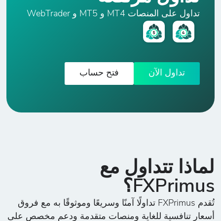
تداول على المنصات MT4 و MT5 و WebTrader
AUD/USD
الدولارالأسترالي
00
-
0
21
5
مقابل الدولار
الأمريكي
تداول الآن
فتح حساب
CAD/CHF
الدولارالكندي
00
-
0
24
5
مقابل الفرنك
السويسري
لماذا تتداول مع
CAD/JPY
الدولارالكندي
FXPrimus؟
00
-
0
28
3
مقابل الين
تُقدم FXPrimus تداولًا آمنًا وسريعًا وموثوقًا به مع فروق
الياباني
أسعار تنافسية للغاية ومنصات متقدمة ودعم مخصص على