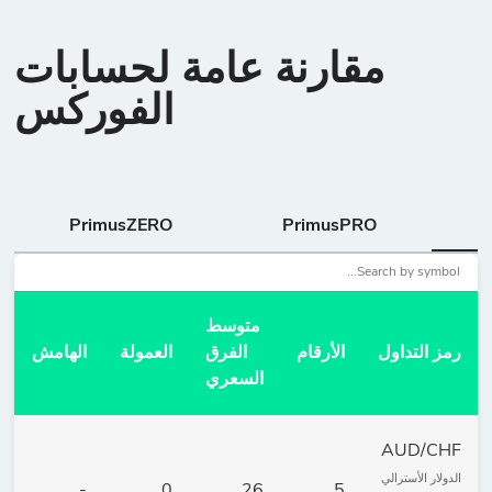
مقارنة عامة لحسابات
الفوركس
PrimusZERO
PrimusPRO
متوسط
رمز التداول
الأرقام
الفرق
العمولة
الهامش
السعري
AUD/CHF
الدولار الأسترالي
00
-
0
26
5