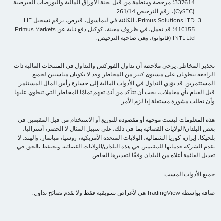
337614؛ مرخصة ومنظمة من قبل لجنة الأوراق المالية والبورصات القبرصية
(CySEC)، رقم الترخيص 261/14.
Primus Solutions LTD، الكائنة في ليماسول، قبرص، برقم تسجيل HE
410155؛ قد تعمل، في ظروف معينة، كوكيل دفع نيابة عن Primus Markets
INTL Ltd (فانواتو)، وهي صاحبة الترخيص.
تحذير المخاطر: يرجى ملاحظة أن تداول الفوركس والتداول في المنتجات المالية ذات
الرافعة ينطويان على مستوى كبير من المخاطر وقد لا يكونان مناسبين لجميع
المستثمرين. قد يؤدي التداول في الأدوات المالية إلى خسارة رأس المال المستثمر.
قبل القيام بأي معاملات، يجب أن تتأكد من أنك تفهم تمامًا المخاطر التي تنطوي عليها
وأن تطلب مشورة مستقلة إذا لزم الأمر.
هذه المعلومات ليست موجهة أو مقصودة للتوزيع أو الاستخدام من قبل المقيمين في
بعض البلدان/الولايات القضائية بما في ذلك، على سبيل المثال لا الحصر، أستراليا،
بلجيكا، إيران، كوريا الشمالية، الولايات المتحدة الأمريكية، روسيا، ميانمار، والهند. لا
تقدم الشركة خدماتها للمقيمين في هذه البلدان/الولايات القضائية وتحتفظ بالحق في
تعديل القائمة أعلاه من البلدان وفقًا لتقديرها الخاص.
جميع الأدوات المست
ضافة بواسطة TradingView هي لأغراض تسويقية فقط ولا تقدم نصائح تداول.