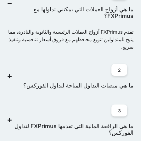
EUR/USD
ما هي أزواج العملات التي يمكنني تداولها مع
00
-
0
9
5
FXPrimus؟
اليورو مقابل
الدولار الأمريكي
تقدم FXPrimus أزواج العملات الرئيسية والثانوية والنادرة، مما
يتيح للمتداولين تنويع محافظهم مع فروق أسعار تنافسية وتنفيذ
EUR/ZAR
سريع.
اليورو مقابل
00
-
0
1378
5
الراند الجنوب
أفريقي
2
ما هي منصات التداول المتاحة لتداول الفوركس؟
GBP/AUD
الجنيه الإسترليني
00
-
0
36
5
مقابل الدولار
الأسترالي
3
ما هي الرافعة المالية التي تقدمها FXPrimus لتداول
GBP/CAD
الفوركس؟
الجنيه الإسترليني
00
-
0
36
5