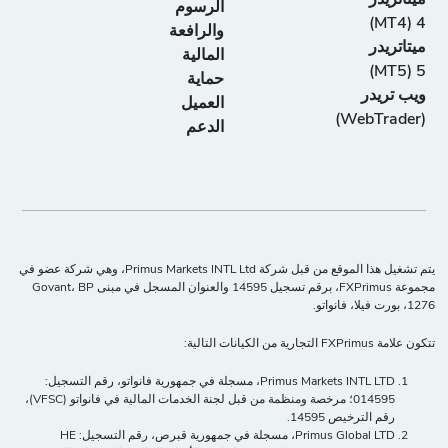
الرسوم
4 (MT4)
والرافعة
ميتاتريدر
المالية
5 (MT5)
حماية
ويب تريدر
العميل
(WebTrader)
الدعم
يتم تشغيل هذا الموقع من قبل شركة Primus Markets INTL Ltd، وهي شركة عضو في
مجموعة FXPrimus، برقم تسجيل 14595 والعنوان المسجل في مبنى Govant، BP
1276، بورت فيلا، فانواتو.
تتكون علامة FXPrimus التجارية من الكيانات التالية:
Primus Markets INTL LTD، مسجلة في جمهورية فانواتو، رقم التسجيل:
014595؛ مرخصة ومنظمة من قبل لجنة الخدمات المالية في فانواتو (VFSC)،
رقم الترخيص 14595.
Primus Global LTD، مسجلة في جمهورية قبرص، رقم التسجيل: HE