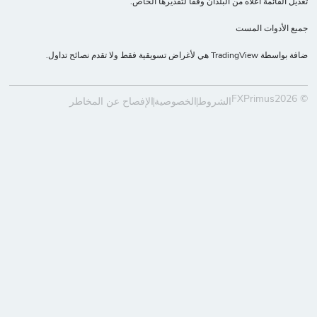
عديل القائمة أعلاه من البلدان وفقًا لتقديرها الخاص.
ميع الأدوات المست
فة بواسطة TradingView هي لأغراض تسويقية فقط ولا تقدم نصائح تداول.
© FXPrimus20
الشروط
الخصوصية
الإفصاح عن المخاطر