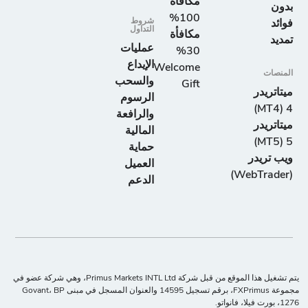
مكافأة
بدون
100%
شروط
فوائد
التداول
مكافأة
تمديد
عمليات
30%
الإيداع
Welcome
المنصات
والسحب
Gift
ميتاتريدر
الرسوم
4 (MT4)
والرافعة
ميتاتريدر
المالية
5 (MT5)
حماية
ويب تريدر
العميل
(WebTrader)
الدعم
يتم تشغيل هذا الموقع من قبل شركة Primus Markets INTL Ltd، وهي شركة عضو في
مجموعة FXPrimus، برقم تسجيل 14595 والعنوان المسجل في مبنى Govant، BP
12، بورت فيلا، فانواتو.