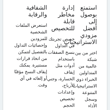
استمتع
إدارة
الشفافية
بوصول
مخاطر
والرقابة
إلى
قابلة
استعرض الملفات
أفضل
للتخصيص
الشخصية
مزودي
للمزودين
خصص تجربتك
الاستراتيجيات
وإحصائيات التداول
في التداول
بالتفصيل لتتمكن
بنسخ الصفقات
اختر من بين
من اتخاذ قرارات
باستخدام
شبكة
مستنيرة. يمكنك
أدوات مثل
عالمية من
إيقاف النسخ مؤقتًا
إيقاف
المتداولين
أو إلغائه في أي
الخسارة، وجني
الخبراء ذوي
وقت.
الأرباح،
الاستراتيجيات
وإعدادات
المتنوعة
تخصيص
وسجل
الحجم.
الأداء