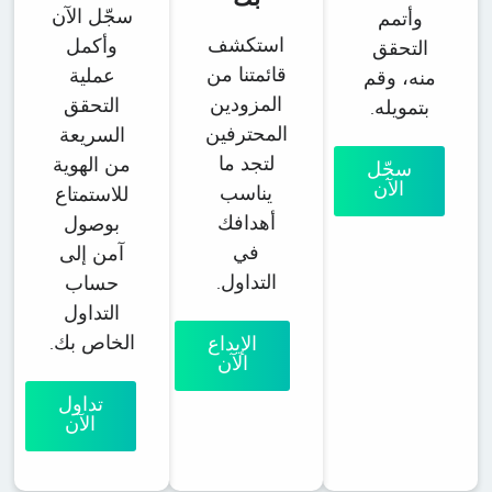
سجّل الآن
وأتمم
استكشف
وأكمل
التحقق
قائمتنا من
عملية
منه، وقم
المزودين
التحقق
بتمويله.
المحترفين
السريعة
لتجد ما
من الهوية
سجّل
الآن
يناسب
للاستمتاع
أهدافك
بوصول
في
آمن إلى
التداول.
حساب
التداول
الخاص بك.
الإيداع
الآن
تداول
الآن