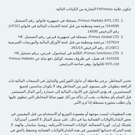
كون علامة FXPrimus التجارية من الكيانات التالية:
Primus Markets INTL LTD، مسجلة في جمهورية فانواتو، رقم التسجيل:
014595؛ مرخصة ومنظمة من قبل لجنة الخدمات المالية في فانواتو (VFSC)،
رقم الترخيص 14595.
Primus Global LTD، مسجلة في جمهورية قبرص، رقم التسجيل: HE
337614؛ مرخصة ومنظمة من قبل لجنة الأوراق المالية والبورصات القبرصية
(CySEC)، رقم الترخيص 261/14.
Primus Solutions LTD، الكائنة في ليماسول، قبرص، برقم تسجيل HE
410155؛ قد تعمل، في ظروف معينة، كوكيل دفع نيابة عن Primus Markets
INTL Ltd (فانواتو)، وهي صاحبة الترخيص.
حذير المخاطر: يرجى ملاحظة أن تداول الفوركس والتداول في المنتجات المالية ذات
لرافعة ينطويان على مستوى كبير من المخاطر وقد لا يكونان مناسبين لجميع
لمستثمرين. قد يؤدي التداول في الأدوات المالية إلى خسارة رأس المال المستثمر.
بل القيام بأي معاملات، يجب أن تتأكد من أنك تفهم تمامًا المخاطر التي تنطوي عليها
أن تطلب مشورة مستقلة إذا لزم الأمر.
ذه المعلومات ليست موجهة أو مقصودة للتوزيع أو الاستخدام من قبل المقيمين في
عض البلدان/الولايات القضائية بما في ذلك، على سبيل المثال لا الحصر، أستراليا،
لجيكا، إيران، كوريا الشمالية، الولايات المتحدة الأمريكية، روسيا، ميانمار، والهند. لا
قدم الشركة خدماتها للمقيمين في هذه البلدان/الولايات القضائية وتحتفظ بالحق في