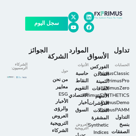
سجل اليوم
تداول
الموارد
الجوائز
الأسواق
الشركة
الشركاء
الحسابات
الأدوات
الفوركس
الرسميون:
حول
PrimusClassic
حاسبة
المعادن
من نحن
PrimusPro
النقاط
الثمينة
معايير
PrimusZero
التقويم
الطاقات
ESG
PrimusSYNTHETICS
الاقتصادي
الأسهم
الأخبار
PrimusDemo
أخبار
المؤشرات
والرؤى
PrimusPAMM
السوق
العملات
العروض
التداول
المشفرة
الترويجية
بنسخ
Synthetic
العروض
الترويجية
الشركاء
الصفقات
Indices