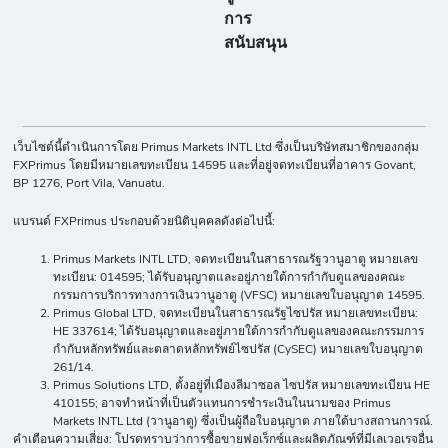
การ
สนับสนุน
เว็บไซต์นี้ดำเนินการโดย Primus Markets INTL Ltd ซึ่งเป็นบริษัทสมาชิกของกลุ่ม
FXPrimus โดยมีหมายเลขทะเบียน 14595 และที่อยู่จดทะเบียนที่อาคาร Govant,
BP 1276, Port Vila, Vanuatu.
แบรนด์ FXPrimus ประกอบด้วยนิติบุคคลดังต่อไปนี้:
Primus Markets INTL LTD, จดทะเบียนในสาธารณรัฐวานูอาตู หมายเลข
ทะเบียน: 014595; ได้รับอนุญาตและอยู่ภายใต้การกำกับดูแลของคณะ
กรรมการบริการทางการเงินวานูอาตู (VFSC) หมายเลขใบอนุญาต 14595.
Primus Global LTD, จดทะเบียนในสาธารณรัฐไซปรัส หมายเลขทะเบียน:
HE 337614; ได้รับอนุญาตและอยู่ภายใต้การกำกับดูแลของคณะกรรมการ
กำกับหลักทรัพย์และตลาดหลักทรัพย์ไซปรัส (CySEC) หมายเลขใบอนุญาต
261/14.
Primus Solutions LTD, ตั้งอยู่ที่เมืองลีมาซอล ไซปรัส หมายเลขทะเบียน HE
410155; อาจทำหน้าที่เป็นตัวแทนการชำระเงินในนามของ Primus
Markets INTL Ltd (วานูอาตู) ซึ่งเป็นผู้ถือใบอนุญาต ภายใต้บางสถานการณ์.
คำเตือนความเสี่ยง: โปรดทราบว่าการซื้อขายฟอเร็กซ์และผลิตภัณฑ์ที่มีเลเวอเรจอื่น