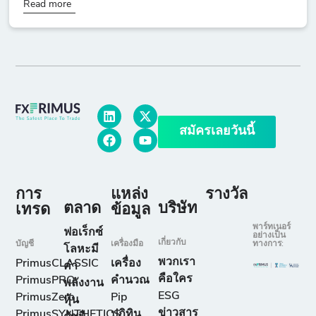
Read more
สมัครเลยวันนี้
การ
แหล่ง
รางวัล
ตลาด
บริษัท
เทรด
ข้อมูล
พาร์ทเนอร์
ฟอเร็กซ์
อย่างเป็น
เกี่ยวกับ
บัญชี
เครื่องมือ
ทางการ:
โลหะมี
พวกเรา
PrimusCLASSIC
เครื่อง
ค่า
คือใคร
PrimusPRO
คำนวณ
พลังงาน
ESG
PrimusZero
Pip
หุ้น
ข่าวสาร
PrimusSYNTHETICS
ปฏิทิน