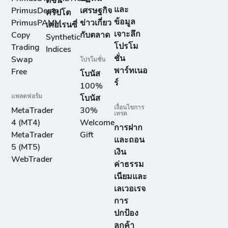
ดัชนี
และ
PrimusDemo
เศรษฐกิจ
คริปโต
ข้อมูล
PrimusPAMM
ข่าวเกี่ยว
เคอเรนซี่
เจาะลึก
Copy
กับตลาด
Synthetic
โปรโม
Trading
Indices
ชั่น
Swap
โปรโมชั่น
พาร์ทเนอ
Free
โบนัส
ร์
100%
แพลตฟอร์ม
โบนัส
เงื่อนไขการ
MetaTrader
30%
เทรด
4 (MT4)
Welcome
การฝาก
MetaTrader
Gift
และถอน
5 (MT5)
เงิน
WebTrader
ค่าธรรม
เนียมและ
เลเวอเรจ
การ
ปกป้อง
ลูกค้า