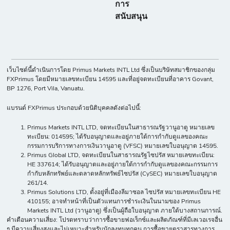
การ
สนับสนุน
เว็บไซต์นี้ดำเนินการโดย Primus Markets INTL Ltd ซึ่งเป็นบริษัทสมาชิกของกลุ่ม
FXPrimus โดยมีหมายเลขทะเบียน 14595 และที่อยู่จดทะเบียนที่อาคาร Govant,
BP 1276, Port Vila, Vanuatu.
แบรนด์ FXPrimus ประกอบด้วยนิติบุคคลดังต่อไปนี้:
Primus Markets INTL LTD, จดทะเบียนในสาธารณรัฐวานูอาตู หมายเลข
ทะเบียน: 014595; ได้รับอนุญาตและอยู่ภายใต้การกำกับดูแลของคณะ
กรรมการบริการทางการเงินวานูอาตู (VFSC) หมายเลขใบอนุญาต 14595.
Primus Global LTD, จดทะเบียนในสาธารณรัฐไซปรัส หมายเลขทะเบียน:
HE 337614; ได้รับอนุญาตและอยู่ภายใต้การกำกับดูแลของคณะกรรมการ
กำกับหลักทรัพย์และตลาดหลักทรัพย์ไซปรัส (CySEC) หมายเลขใบอนุญาต
261/14.
Primus Solutions LTD, ตั้งอยู่ที่เมืองลีมาซอล ไซปรัส หมายเลขทะเบียน HE
410155; อาจทำหน้าที่เป็นตัวแทนการชำระเงินในนามของ Primus
Markets INTL Ltd (วานูอาตู) ซึ่งเป็นผู้ถือใบอนุญาต ภายใต้บางสถานการณ์.
คำเตือนความเสี่ยง: โปรดทราบว่าการซื้อขายฟอเร็กซ์และผลิตภัณฑ์ที่มีเลเวอเรจอื่น
ๆ มีความเสี่ยงสูงและไม่เหมาะสำหรับนักลงทุนทุกคน การซื้อขายตราสารทางการ