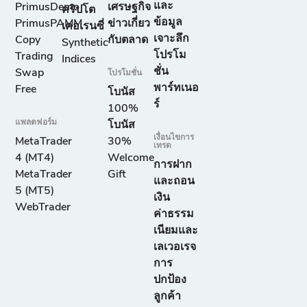
และ
PrimusDemo
เศรษฐกิจ
คริปโต
ข้อมูล
PrimusPAMM
ข่าวเกี่ยว
เคอเรนซี่
เจาะลึก
Copy
กับตลาด
Synthetic
โปรโม
Trading
Indices
ชั่น
Swap
โปรโมชั่น
พาร์ทเนอ
Free
โบนัส
ร์
100%
แพลตฟอร์ม
โบนัส
เงื่อนไขการ
MetaTrader
30%
เทรด
4 (MT4)
Welcome
การฝาก
MetaTrader
Gift
และถอน
5 (MT5)
เงิน
WebTrader
ค่าธรรม
เนียมและ
เลเวอเรจ
การ
ปกป้อง
ลูกค้า