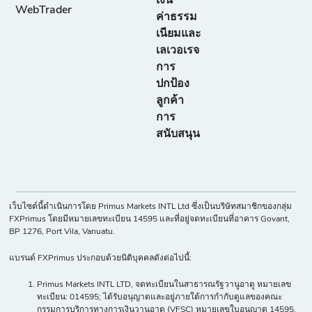
เงิน
WebTrader
ค่าธรรม
เนียมและ
เลเวอเรจ
การ
ปกป้อง
ลูกค้า
การ
สนับสนุน
เว็บไซต์นี้ดำเนินการโดย Primus Markets INTL Ltd ซึ่งเป็นบริษัทสมาชิกของกลุ่ม
FXPrimus โดยมีหมายเลขทะเบียน 14595 และที่อยู่จดทะเบียนที่อาคาร Govant,
BP 1276, Port Vila, Vanuatu.
แบรนด์ FXPrimus ประกอบด้วยนิติบุคคลดังต่อไปนี้:
Primus Markets INTL LTD, จดทะเบียนในสาธารณรัฐวานูอาตู หมายเลข
ทะเบียน: 014595; ได้รับอนุญาตและอยู่ภายใต้การกำกับดูแลของคณะ
กรรมการบริการทางการเงินวานูอาตู (VFSC) หมายเลขใบอนุญาต 14595.