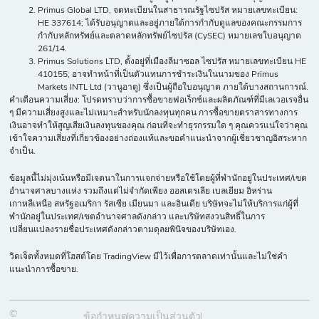
Primus Global LTD, จดทะเบียนในสาธารณรัฐไซปรัส หมายเลขทะเบียน:
HE 337614; ได้รับอนุญาตและอยู่ภายใต้การกำกับดูแลของคณะกรรมการ
กำกับหลักทรัพย์และตลาดหลักทรัพย์ไซปรัส (CySEC) หมายเลขใบอนุญาต
261/14.
Primus Solutions LTD, ตั้งอยู่ที่เมืองลีมาซอล ไซปรัส หมายเลขทะเบียน HE
410155; อาจทำหน้าที่เป็นตัวแทนการชำระเงินในนามของ Primus
Markets INTL Ltd (วานูอาตู) ซึ่งเป็นผู้ถือใบอนุญาต ภายใต้บางสถานการณ์.
คำเตือนความเสี่ยง: โปรดทราบว่าการซื้อขายฟอเร็กซ์และผลิตภัณฑ์ที่มีเลเวอเรจอื่น
ๆ มีความเสี่ยงสูงและไม่เหมาะสำหรับนักลงทุนทุกคน การซื้อขายตราสารทางการ
เงินอาจทำให้สูญเสียเงินลงทุนของคุณ ก่อนที่จะทำธุรกรรมใด ๆ คุณควรแน่ใจว่าคุณ
เข้าใจความเสี่ยงที่เกี่ยวข้องอย่างถ่องแท้และขอคำแนะนำจากผู้เชี่ยวชาญอิสระหาก
จำเป็น.
ข้อมูลนี้ไม่มุ่งเน้นหรือมีเจตนาในการแจกจ่ายหรือใช้โดยผู้ที่พำนักอยู่ในประเทศ/เขต
อำนาจศาลบางแห่ง รวมถึงแต่ไม่จำกัดเพียง ออสเตรเลีย เบลเยียม อิหร่าน
เกาหลีเหนือ สหรัฐอเมริกา รัสเซีย เมียนมา และอินเดีย บริษัทจะไม่ให้บริการแก่ผู้ที่
พำนักอยู่ในประเทศ/เขตอำนาจศาลดังกล่าว และบริษัทสงวนสิทธิ์ในการ
เปลี่ยนแปลงรายชื่อประเทศดังกล่าวตามดุลยพินิจของบริษัทเอง.
วิดเจ็ตทั้งหมดที่โฮสต์โดย TradingView มีไว้เพื่อการตลาดเท่านั้นและไม่ใช่คำ
แนะนำการซื้อขาย.
©
ข้อกำหนด
ความเป็นส่วนตัว