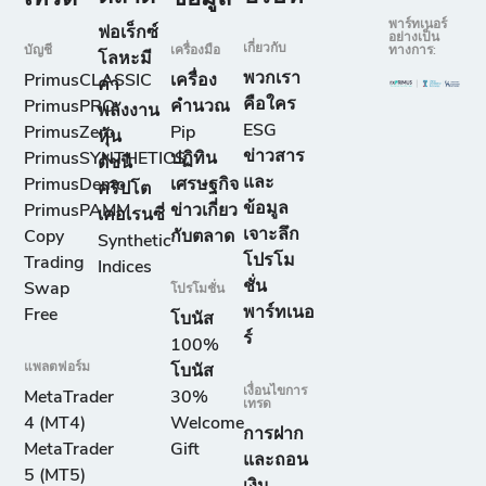
พาร์ทเนอร์
ฟอเร็กซ์
อย่างเป็น
เกี่ยวกับ
บัญชี
เครื่องมือ
ทางการ:
โลหะมี
พวกเรา
PrimusCLASSIC
เครื่อง
ค่า
คือใคร
PrimusPRO
คำนวณ
พลังงาน
ESG
PrimusZero
Pip
หุ้น
ข่าวสาร
PrimusSYNTHETICS
ปฏิทิน
ดัชนี
และ
PrimusDemo
เศรษฐกิจ
คริปโต
ข้อมูล
PrimusPAMM
ข่าวเกี่ยว
เคอเรนซี่
เจาะลึก
Copy
กับตลาด
Synthetic
โปรโม
Trading
Indices
ชั่น
Swap
โปรโมชั่น
พาร์ทเนอ
Free
โบนัส
ร์
100%
แพลตฟอร์ม
โบนัส
เงื่อนไขการ
MetaTrader
30%
เทรด
4 (MT4)
Welcome
การฝาก
MetaTrader
Gift
และถอน
5 (MT5)