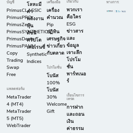
เกี่ยวกับ
บัญชี
เครื่องมือ
ทางการ:
โลหะมี
พวกเรา
PrimusCLASSIC
เครื่อง
ค่า
คือใคร
PrimusPRO
คำนวณ
พลังงาน
ESG
PrimusZero
Pip
หุ้น
ข่าวสาร
PrimusSYNTHETICS
ปฏิทิน
ดัชนี
และ
PrimusDemo
เศรษฐกิจ
คริปโต
ข้อมูล
PrimusPAMM
ข่าวเกี่ยว
เคอเรนซี่
เจาะลึก
Copy
กับตลาด
Synthetic
โปรโม
Trading
Indices
ชั่น
Swap
โปรโมชั่น
พาร์ทเนอ
Free
โบนัส
ร์
100%
แพลตฟอร์ม
โบนัส
เงื่อนไขการ
MetaTrader
30%
เทรด
4 (MT4)
Welcome
การฝาก
MetaTrader
Gift
และถอน
5 (MT5)
เงิน
WebTrader
ค่าธรรม