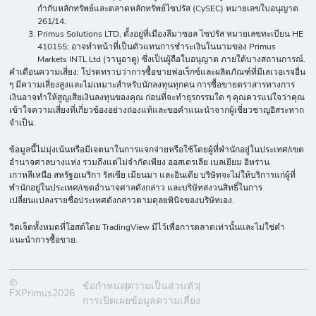
กำกับหลักทรัพย์และตลาดหลักทรัพย์ไซปรัส (CySEC) หมายเลขใบอนุญาต
261/14.
Primus Solutions LTD, ตั้งอยู่ที่เมืองลีมาซอล ไซปรัส หมายเลขทะเบียน HE
410155; อาจทำหน้าที่เป็นตัวแทนการชำระเงินในนามของ Primus
Markets INTL Ltd (วานูอาตู) ซึ่งเป็นผู้ถือใบอนุญาต ภายใต้บางสถานการณ์.
คำเตือนความเสี่ยง: โปรดทราบว่าการซื้อขายฟอเร็กซ์และผลิตภัณฑ์ที่มีเลเวอเรจอื่น
ๆ มีความเสี่ยงสูงและไม่เหมาะสำหรับนักลงทุนทุกคน การซื้อขายตราสารทางการ
เงินอาจทำให้สูญเสียเงินลงทุนของคุณ ก่อนที่จะทำธุรกรรมใด ๆ คุณควรแน่ใจว่าคุณ
เข้าใจความเสี่ยงที่เกี่ยวข้องอย่างถ่องแท้และขอคำแนะนำจากผู้เชี่ยวชาญอิสระหาก
จำเป็น.
ข้อมูลนี้ไม่มุ่งเน้นหรือมีเจตนาในการแจกจ่ายหรือใช้โดยผู้ที่พำนักอยู่ในประเทศ/เขต
อำนาจศาลบางแห่ง รวมถึงแต่ไม่จำกัดเพียง ออสเตรเลีย เบลเยียม อิหร่าน
เกาหลีเหนือ สหรัฐอเมริกา รัสเซีย เมียนมา และอินเดีย บริษัทจะไม่ให้บริการแก่ผู้ที่
พำนักอยู่ในประเทศ/เขตอำนาจศาลดังกล่าว และบริษัทสงวนสิทธิ์ในการ
เปลี่ยนแปลงรายชื่อประเทศดังกล่าวตามดุลยพินิจของบริษัทเอง.
วิดเจ็ตทั้งหมดที่โฮสต์โดย TradingView มีไว้เพื่อการตลาดเท่านั้นและไม่ใช่คำ
แนะนำการซื้อขาย.
©
ข้อกำหนด
ความเป็นส่วนตัว
FXPrimus2026
การเปิดเผยข้อมูลความเสี่ยง