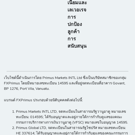
เนียมและ
เลเวอเรจ
การ
ปกป้อง
ลูกค้า
การ
สนับสนุน
เว็บไซต์นี้ดำเนินการโดย Primus Markets INTL Ltd ซึ่งเป็นบริษัทสมาชิกของกลุ่ม
FXPrimus โดยมีหมายเลขทะเบียน 14595 และที่อยู่จดทะเบียนที่อาคาร Govant,
BP 1276, Port Vila, Vanuatu.
แบรนด์ FXPrimus ประกอบด้วยนิติบุคคลดังต่อไปนี้:
Primus Markets INTL LTD, จดทะเบียนในสาธารณรัฐวานูอาตู หมายเลข
ทะเบียน: 014595; ได้รับอนุญาตและอยู่ภายใต้การกำกับดูแลของคณะ
กรรมการบริการทางการเงินวานูอาตู (VFSC) หมายเลขใบอนุญาต 14595.
Primus Global LTD, จดทะเบียนในสาธารณรัฐไซปรัส หมายเลขทะเบียน:
HE 337614; ได้รับอนุญาตและอยู่ภายใต้การกำกับดูแลของคณะกรรมการ