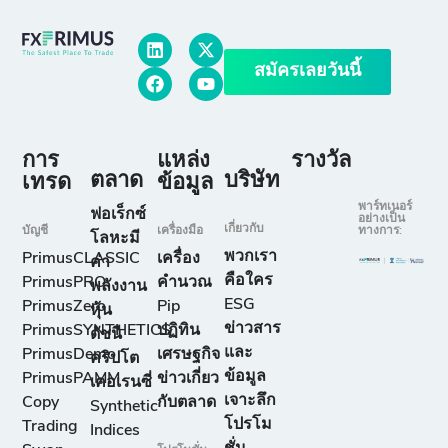
สมัครเลยวันนี้
การ
แหล่ง
รางวัล
ตลาด
บริษัท
เทรด
ข้อมูล
พาร์ทเนอร์
ฟอเร็กซ์
อย่างเป็น
เกี่ยวกับ
บัญชี
เครื่องมือ
ทางการ:
โลหะมี
พวกเรา
PrimusCLASSIC
เครื่อง
ค่า
คือใคร
PrimusPRO
คำนวณ
พลังงาน
ESG
PrimusZero
Pip
หุ้น
ข่าวสาร
PrimusSYNTHETICS
ปฏิทิน
ดัชนี
และ
PrimusDemo
เศรษฐกิจ
คริปโต
ข้อมูล
PrimusPAMM
ข่าวเกี่ยว
เคอเรนซี่
เจาะลึก
Copy
กับตลาด
Synthetic
โปรโม
Trading
Indices