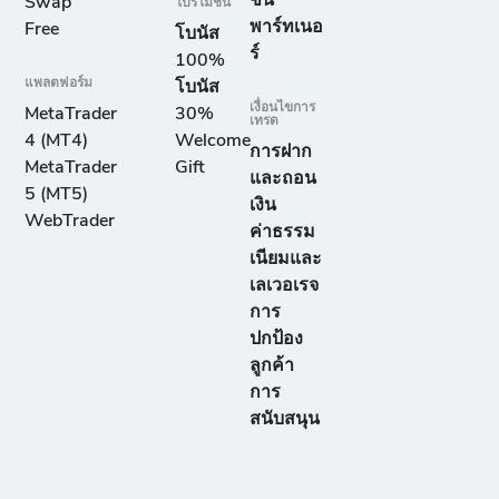
ชั่น
Swap
โปรโมชั่น
พาร์ทเนอ
Free
โบนัส
ร์
100%
แพลตฟอร์ม
โบนัส
เงื่อนไขการ
MetaTrader
30%
เทรด
4 (MT4)
Welcome
การฝาก
MetaTrader
Gift
และถอน
5 (MT5)
เงิน
WebTrader
ค่าธรรม
เนียมและ
เลเวอเรจ
การ
ปกป้อง
ลูกค้า
การ
สนับสนุน