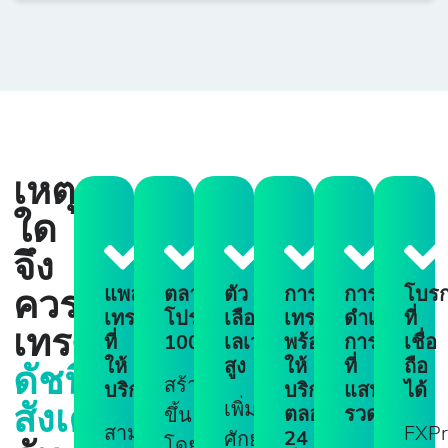
การเข้าถึง
ทาง
จากเหตุการณ์ทั่ว
ภูมิรัฐศาสตร์
โลก
Dynamic
USD
1
2
5000
6.3
50
เหตุ
ใด
จึง
Dynamic
USD
1
2
3000
19.
75
แพลตฟอร์ม
ตลาด
ตัว
การ
การ
โบรก
ควร
เทรด
โปร่งใส
เลือก
เทรด
ดำเนิน
ที่
เทรด
ที่
100%
เลเวอเรจ
พร้อม
การ
เชื่อ
ให้
สูง
ให้
ที่
ถือ
ดัชนี
สร้าง
บริการ
บริการ
แสน
ได้
เพิ่ม
สังเคราะห์
ตลอด
รวดเร็ว
ขึ้น
Dynamic
สามารถ
FXPr
USD
1
2
2500
26.
24
ศักยภาพ
โดย