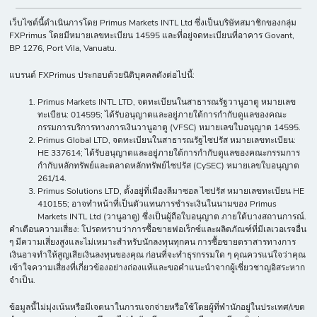
เว็บไซต์นี้ดำเนินการโดย Primus Markets INTL Ltd ซึ่งเป็นบริษัทสมาชิกของกลุ่ม
FXPrimus โดยมีหมายเลขทะเบียน 14595 และที่อยู่จดทะเบียนที่อาคาร Govant,
BP 1276, Port Vila, Vanuatu.
แบรนด์ FXPrimus ประกอบด้วยนิติบุคคลดังต่อไปนี้:
Primus Markets INTL LTD, จดทะเบียนในสาธารณรัฐวานูอาตู หมายเลข
ทะเบียน: 014595; ได้รับอนุญาตและอยู่ภายใต้การกำกับดูแลของคณะ
กรรมการบริการทางการเงินวานูอาตู (VFSC) หมายเลขใบอนุญาต 14595.
Primus Global LTD, จดทะเบียนในสาธารณรัฐไซปรัส หมายเลขทะเบียน:
HE 337614; ได้รับอนุญาตและอยู่ภายใต้การกำกับดูแลของคณะกรรมการ
กำกับหลักทรัพย์และตลาดหลักทรัพย์ไซปรัส (CySEC) หมายเลขใบอนุญาต
261/14.
Primus Solutions LTD, ตั้งอยู่ที่เมืองลีมาซอล ไซปรัส หมายเลขทะเบียน HE
410155; อาจทำหน้าที่เป็นตัวแทนการชำระเงินในนามของ Primus
Markets INTL Ltd (วานูอาตู) ซึ่งเป็นผู้ถือใบอนุญาต ภายใต้บางสถานการณ์.
คำเตือนความเสี่ยง: โปรดทราบว่าการซื้อขายฟอเร็กซ์และผลิตภัณฑ์ที่มีเลเวอเรจอื่น
ๆ มีความเสี่ยงสูงและไม่เหมาะสำหรับนักลงทุนทุกคน การซื้อขายตราสารทางการ
เงินอาจทำให้สูญเสียเงินลงทุนของคุณ ก่อนที่จะทำธุรกรรมใด ๆ คุณควรแน่ใจว่าคุณ
เข้าใจความเสี่ยงที่เกี่ยวข้องอย่างถ่องแท้และขอคำแนะนำจากผู้เชี่ยวชาญอิสระหาก
จำเป็น.
ข้อมูลนี้ไม่มุ่งเน้นหรือมีเจตนาในการแจกจ่ายหรือใช้โดยผู้ที่พำนักอยู่ในประเทศ/เขต