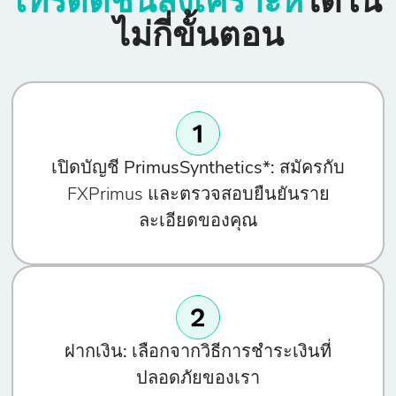
เทรดดัชนีสังเคราะห์
ได้ใน
ไม่กี่ขั้นตอน
Bounce
USD
1
2
1200
1.2
25
เปิดบัญชี PrimusSynthetics*:
สมัครกับ
Bounce
FXPrimus และตรวจสอบยืนยันราย
USD
1
2
600
2.5
50
ละเอียดของคุณ
Bounce
USD
1
2
400
3.5
75
ฝากเงิน:
เลือกจากวิธีการชำระเงินที่
ปลอดภัยของเรา