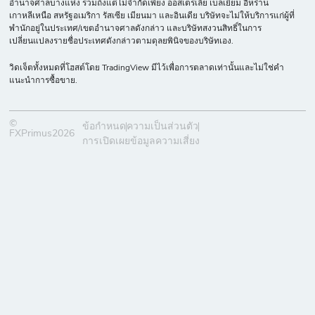
อำนาจศาลบางแห่ง รวมถึงแต่ไม่จำกัดเพียง ออสเตรเลีย เบลเยียม อิหร่าน
เกาหลีเหนือ สหรัฐอเมริกา รัสเซีย เมียนมา และอินเดีย บริษัทจะไม่ให้บริการแก่ผู้ที่
พำนักอยู่ในประเทศ/เขตอำนาจศาลดังกล่าว และบริษัทสงวนสิทธิ์ในการ
เปลี่ยนแปลงรายชื่อประเทศดังกล่าวตามดุลยพินิจของบริษัทเอง.
วิดเจ็ตทั้งหมดที่โฮสต์โดย TradingView มีไว้เพื่อการตลาดเท่านั้นและไม่ใช่คำ
แนะนำการซื้อขาย.
©
ข้อกำหนด
ความเป็นส่วนตัว
FXPrimus2026
การเปิดเผยข้อมูลความเสี่ยง