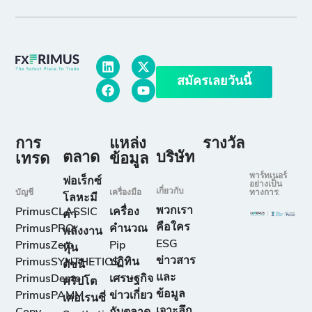
สมัครเลยวันนี้
การ
แหล่ง
รางวัล
ตลาด
บริษัท
เทรด
ข้อมูล
พาร์ทเนอร์
ฟอเร็กซ์
อย่างเป็น
เกี่ยวกับ
บัญชี
เครื่องมือ
ทางการ:
โลหะมี
พวกเรา
PrimusCLASSIC
เครื่อง
ค่า
คือใคร
PrimusPRO
คำนวณ
พลังงาน
ESG
PrimusZero
Pip
หุ้น
ข่าวสาร
PrimusSYNTHETICS
ปฏิทิน
ดัชนี
และ
PrimusDemo
เศรษฐกิจ
คริปโต
ข้อมูล
PrimusPAMM
ข่าวเกี่ยว
เคอเรนซี่
เจาะลึก