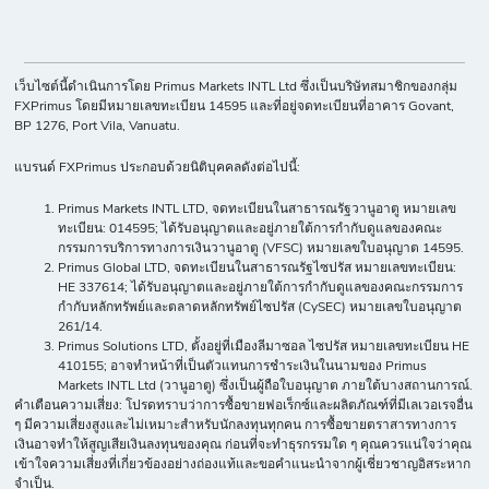
เว็บไซต์นี้ดำเนินการโดย Primus Markets INTL Ltd ซึ่งเป็นบริษัทสมาชิกของกลุ่ม
FXPrimus โดยมีหมายเลขทะเบียน 14595 และที่อยู่จดทะเบียนที่อาคาร Govant,
BP 1276, Port Vila, Vanuatu.
แบรนด์ FXPrimus ประกอบด้วยนิติบุคคลดังต่อไปนี้:
Primus Markets INTL LTD, จดทะเบียนในสาธารณรัฐวานูอาตู หมายเลข
ทะเบียน: 014595; ได้รับอนุญาตและอยู่ภายใต้การกำกับดูแลของคณะ
กรรมการบริการทางการเงินวานูอาตู (VFSC) หมายเลขใบอนุญาต 14595.
Primus Global LTD, จดทะเบียนในสาธารณรัฐไซปรัส หมายเลขทะเบียน:
HE 337614; ได้รับอนุญาตและอยู่ภายใต้การกำกับดูแลของคณะกรรมการ
กำกับหลักทรัพย์และตลาดหลักทรัพย์ไซปรัส (CySEC) หมายเลขใบอนุญาต
261/14.
Primus Solutions LTD, ตั้งอยู่ที่เมืองลีมาซอล ไซปรัส หมายเลขทะเบียน HE
410155; อาจทำหน้าที่เป็นตัวแทนการชำระเงินในนามของ Primus
Markets INTL Ltd (วานูอาตู) ซึ่งเป็นผู้ถือใบอนุญาต ภายใต้บางสถานการณ์.
คำเตือนความเสี่ยง: โปรดทราบว่าการซื้อขายฟอเร็กซ์และผลิตภัณฑ์ที่มีเลเวอเรจอื่น
ๆ มีความเสี่ยงสูงและไม่เหมาะสำหรับนักลงทุนทุกคน การซื้อขายตราสารทางการ
เงินอาจทำให้สูญเสียเงินลงทุนของคุณ ก่อนที่จะทำธุรกรรมใด ๆ คุณควรแน่ใจว่าคุณ
เข้าใจความเสี่ยงที่เกี่ยวข้องอย่างถ่องแท้และขอคำแนะนำจากผู้เชี่ยวชาญอิสระหาก
จำเป็น.