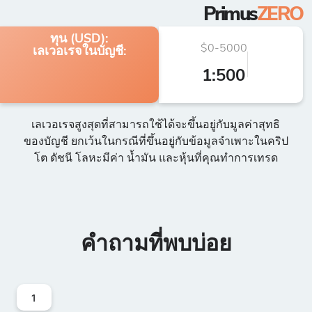
Primus
ZERO
ทุน (USD):
$0-5000
€50
เลเวอเรจในบัญชี:
1:500
เลเวอเรจสูงสุดที่สามารถใช้ได้จะขึ้นอยู่กับมูลค่าสุทธิ
ของบัญชี ยกเว้นในกรณีที่ขึ้นอยู่กับข้อมูลจำเพาะในคริป
โต ดัชนี โลหะมีค่า น้ำมัน และหุ้นที่คุณทำการเทรด
คำถามที่พบบ่อย
1