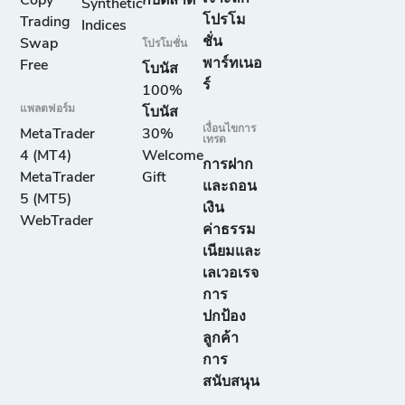
Copy
กับตลาด
Synthetic
โปรโม
Trading
Indices
ชั่น
Swap
โปรโมชั่น
พาร์ทเนอ
Free
โบนัส
ร์
100%
แพลตฟอร์ม
โบนัส
เงื่อนไขการ
MetaTrader
30%
เทรด
4 (MT4)
Welcome
การฝาก
MetaTrader
Gift
และถอน
5 (MT5)
เงิน
WebTrader
ค่าธรรม
เนียมและ
เลเวอเรจ
การ
ปกป้อง
ลูกค้า
การ
สนับสนุน