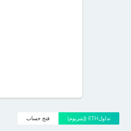
تداولETH (إيثيريوم)
فتح حساب