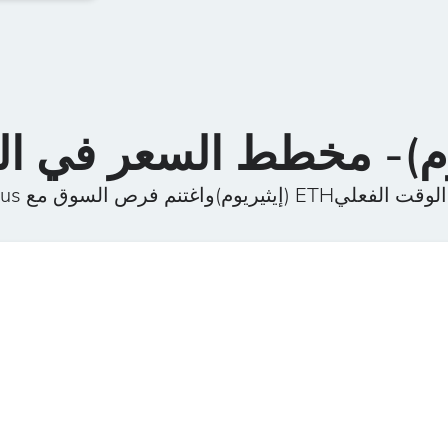
 (إيثيريوم)واغتنم فرص السوق مع FXPrimus