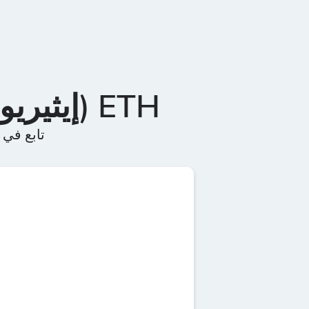
ETH (إيثيريوم)- مخطط السعر في الوقت الفعلي
تابع في الوقت الفعليETH