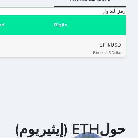
رمز التداول
ad
Digits
ETH/USD
-
Ether vs US Dollar
حولETH (إيثيريوم)