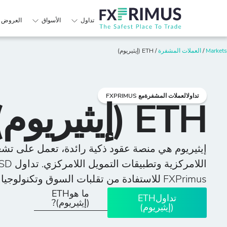
تداول
الأسواق
العروض ا
Markets
/
العملات المشفرة
/
ETH (إيثيريوم)
تداولالعملات المشفرةمع FXPRIMUS
ETH (إيثيريوم)
إيثيريوم هي منصة عقود ذكية رائدة، تعمل على تشغ
FXPrimus للاستفادة من تقلبات السوق وتكنولوجيا البلوكتشين.
ما هوETH
تداولETH
(إيثيريوم)?
(إيثيريوم)