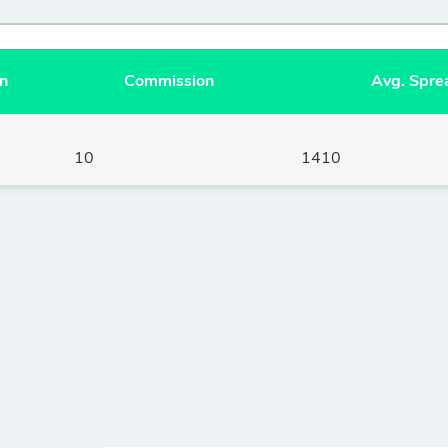
n
Commission
Avg. Spre
10
1410