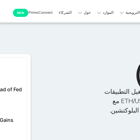
لترويجية
الموارد
حول
الشركاء
PrimoConnect
يل التطبيقات
اللامركزية وتطبيقات التمويل اللامركزي. تداول ETH/USD مع