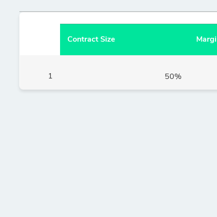
Contract Size
Margi
1
50%