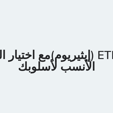
تداولETH (إيثيريوم)مع اختيا
الأنسب لأسلوبك