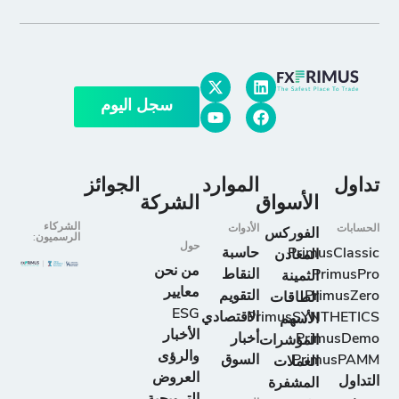
سجل اليوم
تداول
الموارد
الجوائز
الأسواق
الشركة
الشركاء
الحسابات
الأدوات
الفوركس
الرسميون:
حول
PrimusClassic
حاسبة
المعادن
من نحن
PrimusPro
النقاط
الثمينة
معايير
PrimusZero
التقويم
الطاقات
ESG
PrimusSYNTHETICS
الاقتصادي
الأسهم
الأخبار
PrimusDemo
أخبار
المؤشرات
والرؤى
PrimusPAMM
السوق
العملات
العروض
التداول
المشفرة