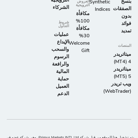
الترويجية
بنسخ
Synthetic
العروض
الترويجية
الشركاء
الصفقات
Indices
مكافأة
بدون
100%
شروط
فوائد
التداول
مكافأة
تمديد
عمليات
30%
الإيداع
Welcome
المنصات
والسحب
Gift
ميتاتريدر
الرسوم
4 (MT4)
والرافعة
ميتاتريدر
المالية
5 (MT5)
حماية
ويب تريدر
العميل
(WebTrader)
الدعم
يتم تشغيل هذا الموقع من قبل شركة Primus Markets INTL Ltd، وهي شركة عضو في