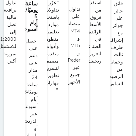
استفد
"عزّز
تداول
ساعة
فائق
تداول
يوميًا/
من
تداولاتك
برافعة
حائز
5
على
فروق
باستخدام
مالية
على
أيام
منصات
الأسعار
موارد
تصل
جوائز
أسبوعيًا
MT4
الرائدة
تعليمية
إلى
مع
و
في
متطورة
1:2000
إشراف
احصل
MT5
الصناعة
وأدوات
للاستمتاع
طرف
على
و
لتعزيز
متقدمة
بمرونة
ثالث
دعم
WebTrader
ربحيتك.
مصممة
أكبر.
وحماية
على
عبر
لتسريع
من
مدار
جميع
تطوير
الرصيد
24
الأجهزة.
مهاراتك.
السلبي.
ساعة
"
يوميًا/5
أيام
أسبوعيًا
عبر
الدردشة
أو
المراسلة