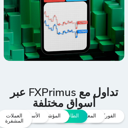
تداول مع FXPrimus عبر
أسواق مختلفة
الفوركس
المعادن
الطاقات
المؤشرات
الأسهم
العملات
المشفرة