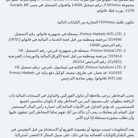
مجموعة FXPrimus، برقم تسجيل 14595 والعنوان المسجل في مبنى Govant، BP
1276، بورت فيلا، فانواتو.
تتكون علامة FXPrimus التجارية من الكيانات التالية:
Primus Markets INTL LTD، مسجلة في جمهورية فانواتو، رقم التسجيل:
014595؛ مرخصة ومنظمة من قبل لجنة الخدمات المالية في فانواتو (VFSC)،
رقم الترخيص 14595.
Primus Global LTD، مسجلة في جمهورية قبرص، رقم التسجيل: HE
337614؛ مرخصة ومنظمة من قبل لجنة الأوراق المالية والبورصات القبرصية
(CySEC)، رقم الترخيص 261/14.
Primus Solutions LTD، الكائنة في ليماسول، قبرص، برقم تسجيل HE
410155؛ قد تعمل، في ظروف معينة، كوكيل دفع نيابة عن Primus Markets
INTL Ltd (فانواتو)، وهي صاحبة الترخيص.
تحذير المخاطر: يرجى ملاحظة أن تداول الفوركس والتداول في المنتجات المالية ذات
الرافعة ينطويان على مستوى كبير من المخاطر وقد لا يكونان مناسبين لجميع
المستثمرين. قد يؤدي التداول في الأدوات المالية إلى خسارة رأس المال المستثمر.
قبل القيام بأي معاملات، يجب أن تتأكد من أنك تفهم تمامًا المخاطر التي تنطوي عليها
وأن تطلب مشورة مستقلة إذا لزم الأمر.
هذه المعلومات ليست موجهة أو مقصودة للتوزيع أو الاستخدام من قبل المقيمين في
بعض البلدان/الولايات القضائية بما في ذلك، على سبيل المثال لا الحصر، أستراليا،