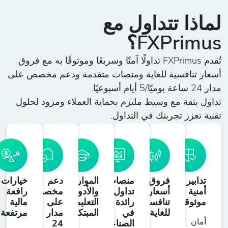
لماذا تتداول مع
FXPrimus؟
تُقدم FXPrimus تداولًا آمنًا وسريعًا وموثوقًا به مع فروق
أسعار تنافسية للغاية ومنصات متقدمة ودعم مخصص على
مدار 24 ساعة يوميًا/5 أيام أسبوعيًا.
تداول بثقة مع وسيط ملتزم بحماية العملاء ومزود لحلول
تقنية تعزز تجربتك في التداول.
تدابير
فروق
منصات
الموارد
دعم
خيارات
أمنية
أسعار
تداول
والأدوات
مخصص
رافعة
موثوقة
تنافسية
رائدة
التعليمية
على
مالية
للغاية
في
المبتكرة
مدار
مرتفعة
أمان
الصناعة
24