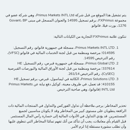
يتم تشغيل هذا الموقع من قبل شركة Primus Markets INTL Ltd، وهي شركة عضو في
مجموعة FXPrimus، برقم تسجيل 14595 والعنوان المسجل في مبنى Govant، BP
1276، بورت فيلا، فانواتو.
تتكون علامة FXPrimus التجارية من الكيانات التالية:
Primus Markets INTL LTD، مسجلة في جمهورية فانواتو، رقم التسجيل:
014595؛ مرخصة ومنظمة من قبل لجنة الخدمات المالية في فانواتو (VFSC)،
رقم الترخيص 14595.
Primus Global LTD، مسجلة في جمهورية قبرص، رقم التسجيل: HE
337614؛ مرخصة ومنظمة من قبل لجنة الأوراق المالية والبورصات القبرصية
(CySEC)، رقم الترخيص 261/14.
Primus Solutions LTD، الكائنة في ليماسول، قبرص، برقم تسجيل HE
410155؛ قد تعمل، في ظروف معينة، كوكيل دفع نيابة عن Primus Markets
INTL Ltd (فانواتو)، وهي صاحبة الترخيص.
تحذير المخاطر: يرجى ملاحظة أن تداول الفوركس والتداول في المنتجات المالية ذات
الرافعة ينطويان على مستوى كبير من المخاطر وقد لا يكونان مناسبين لجميع
المستثمرين. قد يؤدي التداول في الأدوات المالية إلى خسارة رأس المال المستثمر.
قبل القيام بأي معاملات، يجب أن تتأكد من أنك تفهم تمامًا المخاطر التي تنطوي عليها
وأن تطلب مشورة مستقلة إذا لزم الأمر.