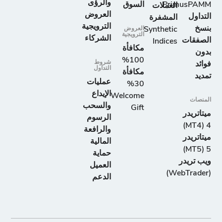
والرؤى
PrimusPAMM
السوق
العملات
العروض
التداول
المشفرة
الترويجية
بنسخ
Synthetic
العروض
الترويجية
الشركاء
الصفقات
Indices
مكافأة
بدون
100%
شروط
فوائد
التداول
مكافأة
تمديد
عمليات
30%
الإيداع
Welcome
المنصات
والسحب
Gift
ميتاتريدر
الرسوم
4 (MT4)
والرافعة
ميتاتريدر
المالية
5 (MT5)
حماية
ويب تريدر
العميل
(WebTrader)
الدعم