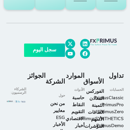
سجل اليوم
تداول
الموارد
الجوائز
الأسواق
الشركة
الشركاء
الحسابات
الأدوات
الفوركس
الرسميون:
حول
PrimusClassic
حاسبة
المعادن
من نحن
PrimusPro
النقاط
الثمينة
معايير
PrimusZero
التقويم
الطاقات
ESG
PrimusSYNTHETICS
الاقتصادي
الأسهم
الأخبار
PrimusDemo
أخبار
المؤشرات